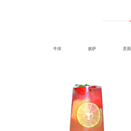
牛排
披萨
意