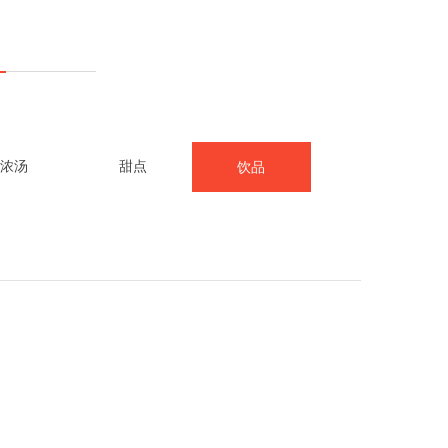
浓汤
甜点
饮品