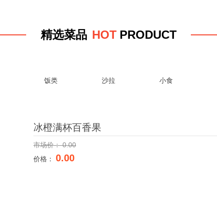
HO
T
PRODUC
T
精选菜品
面
饭类
沙拉
小食
冰橙满杯百香果
0.00
市场价：
0.00
价格：