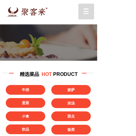
精选菜品
HOT
PRODUCT
牛排
披萨
意面
浓汤
小食
甜点
饮品
饭类