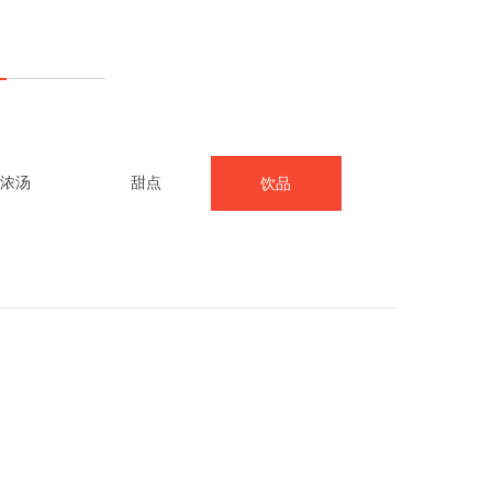
浓汤
甜点
饮品