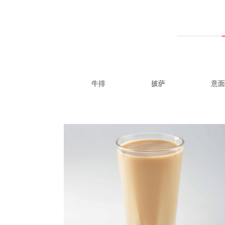
牛排
披萨
意